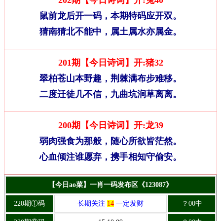
202期【今日诗词】开:兔40
鼠前龙后开一码，本期特码应开双。
猜南猜北不能中，属土属水亦属金。
201期【今日诗词】开:猪32
翠柏苍山本野趣，荆棘满布步难移。
二度迁徒几不信，九曲坑涧草离离。
200期【今日诗词】开:龙39
弱肉强食为那般，随心所欲皆茫然。
心血倾注谁愿弃，携手相知守偷安。
【今日ao菜】一肖一码发布区《123087》
220期①码
长期关注
14
一定发财
？00中