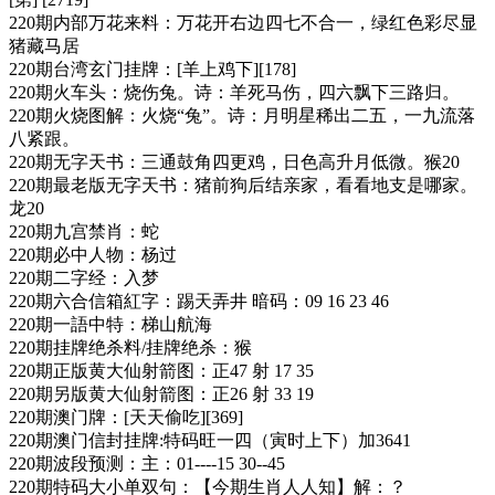
220期内部万花来料：万花开右边四七不合一，绿红色彩尽显
猪藏马居
220期台湾玄门挂牌：[羊上鸡下][178]
220期火车头：烧伤兔。诗：羊死马伤，四六飘下三路归。
220期火烧图解：火烧“兔”。诗：月明星稀出二五，一九流落
八紧跟。
220期无字天书：三通鼓角四更鸡，日色高升月低微。猴20
220期最老版无字天书：猪前狗后结亲家，看看地支是哪家。
龙20
220期九宫禁肖：蛇
220期必中人物：杨过
220期二字经：入梦
220期六合信箱紅字：踢天弄井 暗码：09 16 23 46
220期一語中特：梯山航海
220期挂牌绝杀料/挂牌绝杀：猴
220期正版黄大仙射箭图：正47 射 17 35
220期另版黄大仙射箭图：正26 射 33 19
220期澳门牌：[天天偷吃][369]
220期澳门信封挂牌:特码旺一四（寅时上下）加3641
220期波段预测：主：01----15 30--45
220期特码大小单双句：【今期生肖人人知】解：？