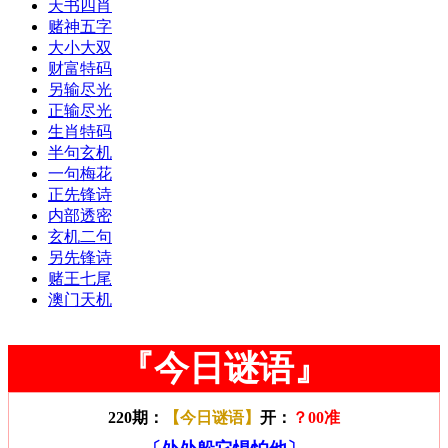
天书四肖
赌神五字
大小大双
财富特码
另输尽光
正输尽光
生肖特码
半句玄机
一句梅花
正先锋诗
内部透密
玄机二句
另先锋诗
赌王七尾
澳门天机
『
今日谜语』
220期：
【今日谜语】
开：
？00准