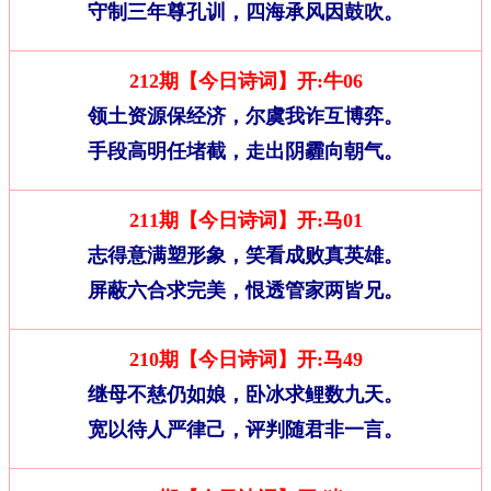
守制三年尊孔训，四海承风因鼓吹。
212期【今日诗词】开:牛06
领土资源保经济，尔虞我诈互博弈。
手段高明任堵截，走出阴霾向朝气。
211期【今日诗词】开:马01
志得意满塑形象，笑看成败真英雄。
屏蔽六合求完美，恨透管家两皆兄。
210期【今日诗词】开:马49
继母不慈仍如娘，卧冰求鲤数九天。
宽以待人严律己，评判随君非一言。