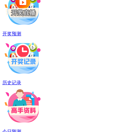
开奖预测
历史记录
今日预测