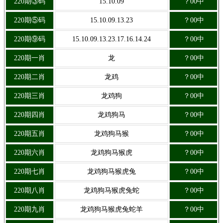
220期③码
15.10.09
？00中
220期⑤码
15.10.09.13.23
？00中
220期⑨码
15.10.09.13.23.17.16.14.24
？00中
220期一肖
龙
？00中
220期二肖
龙鸡
？00中
220期三肖
龙鸡狗
？00中
220期四肖
龙鸡狗马
？00中
220期五肖
龙鸡狗马猴
？00中
220期六肖
龙鸡狗马猴虎
？00中
220期七肖
龙鸡狗马猴虎兔
？00中
220期八肖
龙鸡狗马猴虎兔蛇
？00中
220期九肖
龙鸡狗马猴虎兔蛇羊
？00中