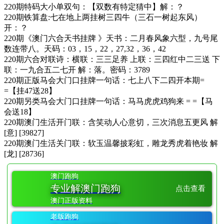
220期特码大小单双句：【双数有特定猜中】解：？
220期铁算盘:七在地上两挂树三四牛（三石一树起东风）
开：？
220期《澳门六合天书挂牌 》天书：二月春风象六型，九号尾
数连带八。天码：03，15，22，27,32，36，42
220期六合对联诗：横联：三三足养 上联：三四红中二三送 下
联：一九合五二七开 解：落。密码：3789
220期正版马会大门口挂牌一句话：七上八下二四开本期=
=【挂47送28】
220期另类马会大门口挂牌一句话：马马虎虎鸡狗来 = =【马
会送18】
220期澳门生活开门联：含笑动人心意切，三次消息五更风 解
[意] [39827]
220期澳门生活关门联：软玉温馨披彩虹，雕龙秀虎着艳妆 解
[龙] [28736]
澳门跑狗
专业解澳门跑狗
点击查看
澳门正版资料
老版跑狗