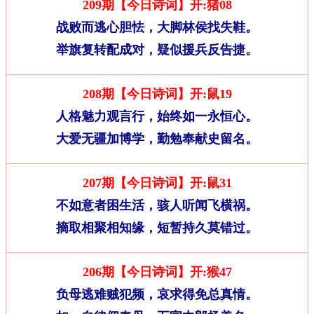
209期【今日诗词】开:猪08
战败而逃心胆怯，大脚林侯找失鞋。
举旗复转配成对，疑似援兵反告捷。
208期【今日诗词】开:鼠19
人格魅力观言行，始终如一永恒心。
大爱无疆加博学，勤勉奉献史留名。
207期【今日诗词】开:鼠31
不如意者困生活，骇人听闻飞横祸。
摘取相聚相知缘，短暂持久莫错过。
206期【今日诗词】开:猴47
负母逃难贼犯频，哀求得免总真情。