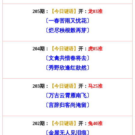
205期：
【今日谜语】
开：
龙03准
〔一春苦雨又忧花〕
〔烂尽秧根榖再芽〕
204期：
【今日谜语】
开：
虎05准
〔文禽共惜春将去〕
〔秀野欣逢红欲然〕
203期：
【今日谜语】
开：
马25准
〔万古云霄雁南飞〕
〔言辞归客尚淹留〕
202期：
【今日谜语】
开：
兔40准
〔金屋无人见泪痕〕